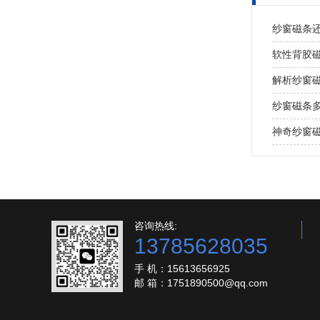
纱窗磁条
软性背胶
解析纱窗
纱窗磁条
神奇纱窗
咨询热线:
13785628035
手 机：15613656925
邮 箱：1751890500@qq.com