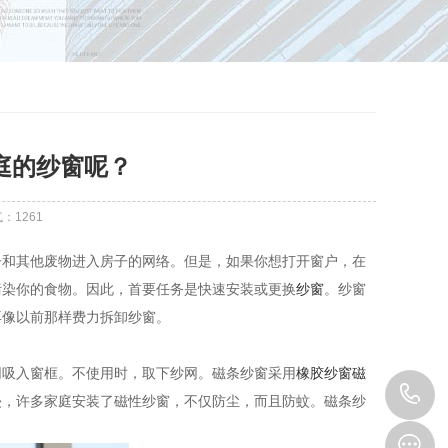
庭的纱窗呢？
气：
1261
和其他废物进入房子的网络。但是，如果你想打开窗户，在
污染你的食物。因此，首要任务是快速安装或更换
纱窗
。纱窗
再像以前那样费力拆卸纱窗。
吸入窗框。不使用时，取下纱网。磁条纱窗采用
橡胶纱窗磁
1
侵，许多家庭安装了磁性纱窗，不仅防尘，而且防蚊。磁条纱