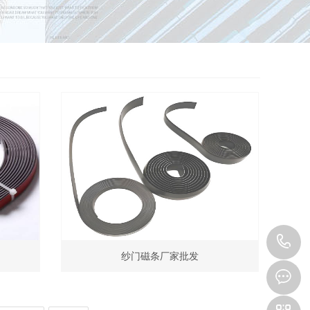
1
纱门磁条厂家批发