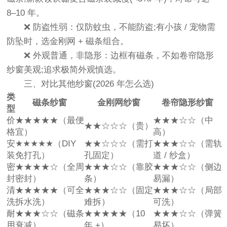
8–10 年。
❌ 防盗性弱：仅防蚊虫，不能防盗;有小孩 / 宠物需
防坠时，选金刚网 + 磁条组合。
❌ 外观普通，非隐形：边框有磁条，不如卷帘隐形
纱窗美观;追求极简外观慎选。
三、对比其他纱窗(2026 年怎么选)
类
磁条纱窗
金刚网纱窗
卷帘隐形纱窗
型
价
★★★★★（最便
★★★☆☆（中
★★☆☆☆（贵）
格
宜）
高）
安
★★★★★（DIY
★★☆☆☆（需打
★★★☆☆（需轨
装
免打孔）
孔固定）
道 / 纱盒）
密
★★★★☆（全周
★★★☆☆（靠胶
★★★☆☆（侧边
封
密封）
条）
易漏）
清
★★★★★（可全
★★★☆☆（固定
★★★☆☆（局部
洗
拆水洗）
难拆）
可洗）
耐
★★★☆☆（磁条
★★★★★（10
★★★☆☆（弹簧
用
衰减）
年 +）
易坏）