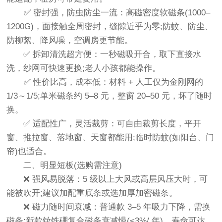
✅ 密封强，防虫防尘一流：高磁密度软磁条(1000–
1200G)，面接触全周密封，缝隙近乎为零;防蚊、防尘、
防柳絮、降风噪，空调房更节能。
✅ 拆卸清洗超方便：一秒磁吸开合，取下直接水
洗，纱网可快速更换;老人小孩都能操作。
✅ 性价比高，成本低：材料 + 人工仅为金刚网的
1/3～1/5;单米磁条约 5–8 元，整窗 20–50 元，坏了随时
换。
✅ 适配性广，灵活裁剪：可自由裁剪长度，平开
窗、推拉窗、落地窗、天窗都能用;临时防蚊(如阳台、门
帘)也适合。
二、明显短板(选购需注意)
❌ 强风易脱落：5 级以上大风或高层风压大时，可
能被吹开;建议加配重底条或选加厚加密磁条。
❌ 磁力随时间衰减：普通款 3–5 年吸力下降，需换
磁条;新款钕铁硼复合磁条衰减慢(<3%/ 年)，寿命可达