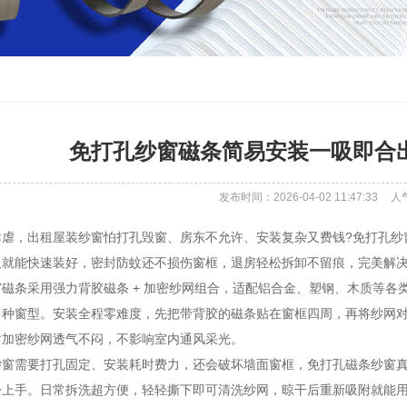
免打孔纱窗磁条简易安装一吸即合
发布时间：2026-04-02 11:47:33
人
，出租屋装纱窗怕打孔毁窗、房东不允许、安装复杂又费钱?免打孔纱
吸就能快速装好，密封防蚊还不损伤窗框，退房轻松拆卸不留痕，完美解
条采用强力背胶磁条 + 加密纱网组合，适配铝合金、塑钢、木质等各
多种窗型。安装全程零难度，先把带背胶的磁条贴在窗框四周，再将纱网
时加密纱网透气不闷，不影响室内通风采光。
需要打孔固定、安装耗时费力，还会破坏墙面窗框，免打孔磁条纱窗真
松上手。日常拆洗超方便，轻轻撕下即可清洗纱网，晾干后重新吸附就能