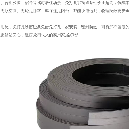
合租公寓、宿舍等临时居住场景，免打孔纱窗磁条性价比超高，低成本
造无蚊空间。无论是卧室、客厅还是阳台，都能快速适配，物理防蚊更安
愁，免打孔纱窗磁条凭借免打孔、易安装、密封防蚊、可拆卸不留痕的
更舒适安心，租房党闭眼入的实用家居好物!