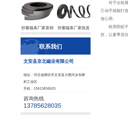
对于出租屋、
己动手就能打
放心用。
租房防蚊不用
纱窗磁条厂家直销
纱窗磁条厂家批发
扰，让夏季居住
联系我们
文安县京北磁业有限公司
地址：河北省廊坊市文安县大围河乡东桥
村工业区
手机：15613656925
咨询热线
13785628035