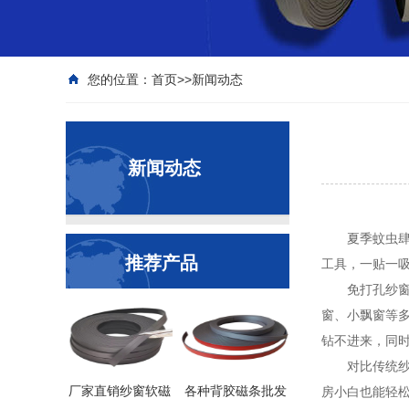
您的位置：
首页
>>
新闻动态
新闻动态
夏季蚊虫肆虐
推荐产品
工具，一贴一
免打孔纱窗磁
窗、小飘窗等
钻不进来，同
对比传统纱窗
厂家直销纱窗软磁
各种背胶磁条批发
房小白也能轻